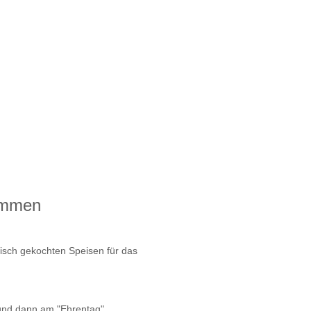
mmmen
risch gekochten Speisen für das
und dann am "Ehrentag"